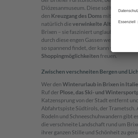
Diözesanmuseum. Diese sollten Sie gena
den
Kreuzgang des Doms
mit seinen mit
natürlich die
verwinkelte Altstadt
– eig
Brixen – sie fasziniert unglaublich und 
durch diese engen Gassen wert. Und wer
so spannend findet, der kann sich in Brix
Shoppingmöglichkeiten
freuen.
Zwischen verschneiten Bergen und Lich
Wer den
Winterurlaub in Brixen in Itali
Ruf der
Plose, das Ski- und Wintersport
Katzensprung von der Stadt entfernt und
Abfahrtspiste Südtirols, der Trametsch
Rodeln und Schneeschuhwandern gibt es 
die verschneite Landschaft rund um Brixe
ihrer ganzen Stille und Schönheit zu gen