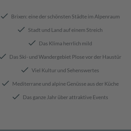
check
Brixen: eine der schönsten Städte im Alpenraum
check
Stadt und Land auf einem Streich
check
Das Klima herrlich mild
heck
Das Ski- und Wandergebiet Plose vor der Haustür
check
Viel Kultur und Sehenswertes
check
Mediterrane und alpine Genüsse aus der Küche
check
Das ganze Jahr über attraktive Events