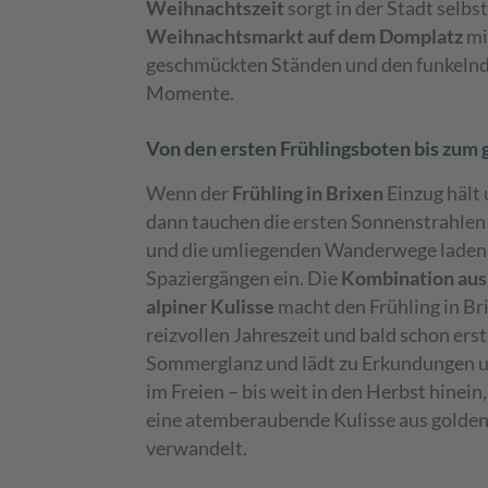
Weihnachtszeit
sorgt in der Stadt selbs
Weihnachtsmarkt auf dem Domplatz
mi
geschmückten Ständen und den funkelnd
Momente.
Von den ersten Frühlingsboten bis zum
Wenn der
Frühling in Brixen
Einzug hält
dann tauchen die ersten Sonnenstrahlen 
und die umliegenden Wanderwege laden 
Spaziergängen ein. Die
Kombination aus
alpiner Kulisse
macht den Frühling in Br
reizvollen Jahreszeit und bald schon erst
Sommerglanz und lädt zu Erkundungen u
im Freien – bis weit in den Herbst hinein
eine atemberaubende Kulisse aus golde
verwandelt.