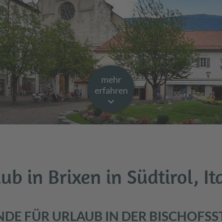
mehr
erfahren
keyboard_arrow_down
ub in Brixen in Südtirol, It
NDE FÜR URLAUB IN DER BISCHOFSS