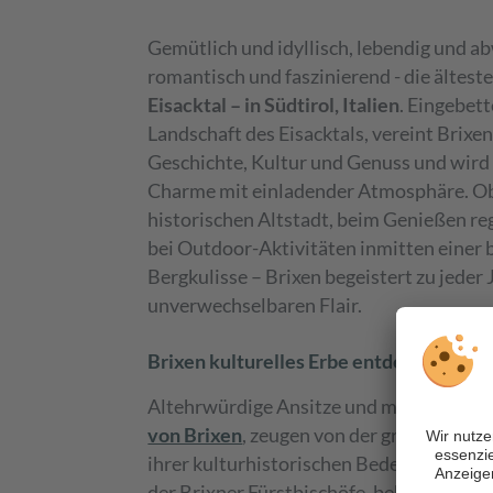
Gemütlich und idyllisch, lebendig und a
romantisch und faszinierend - die älteste
Eisacktal – in Südtirol, Italien
. Eingebett
Landschaft des Eisacktals, vereint Brixen
Geschichte, Kultur und Genuss und wird 
Charme mit einladender Atmosphäre. O
historischen Altstadt, beim Genießen re
bei Outdoor-Aktivitäten inmitten einer
Bergkulisse – Brixen begeistert zu jeder
unverwechselbaren Flair.
Brixen kulturelles Erbe entdecken
Altehrwürdige Ansitze und malerische Ki
von Brixen
, zeugen von der großen Verg
ihrer kulturhistorischen Bedeutung. Die
der Brixner Fürstbischöfe, beherbergt h