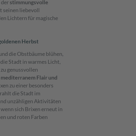
t der
stimmungsvolle
t seinen liebevoll
en Lichtern für magische
 goldenen Herbst
 und die Obstbäume blühen,
die Stadt in warmes Licht,
zu genussvollen
 mediterranem Flair und
ixen zu einer besonders
rahlt die Stadt im
nd unzähligen Aktivitäten
, wenn sich Brixen erneut in
nen und roten Farben