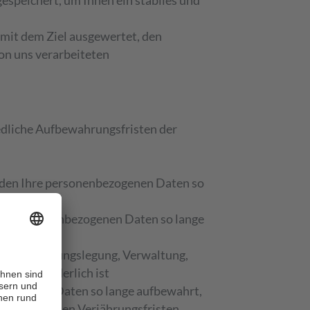
espeichert, um Ihnen ein stabiles und
mit dem Ziel ausgewertet, den
von uns verarbeiteten
edliche Aufbewahrungsfristen der
erden Ihre personenbezogenen Daten so
Ihre personenbezogenen Daten so lange
g auf Rechnungslegung, Verwaltung,
eck erforderlich ist
nbezogenen Daten so lange aufbewahrt,
s die geltenden Verjährungsfristen.