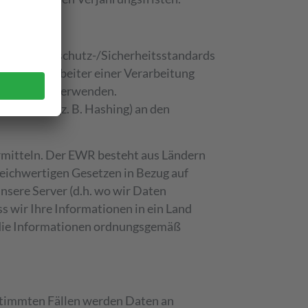
selben Datenschutz-/Sicherheitsstandards
uftragsverarbeiter einer Verarbeitung
dere Zwecke verwenden.
anismen (z. B. Hashing) an den
rmitteln. Der EWR besteht aus Ländern
leichwertigen Gesetzen in Bezug auf
nsere Server (d.h. wo wir Daten
s wir Ihre Informationen in ein Land
s die Informationen ordnungsgemäß
estimmten Fällen werden Daten an