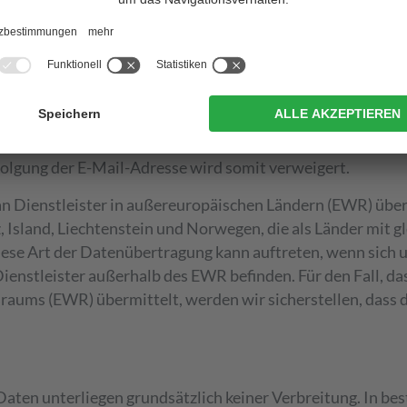
ammenarbeiten, sind diese vertraglich verpflichtet, die
diese eingehalten werden. Solche Drittparteien, die als A
 uns erhaltenen Daten nicht speichern und sie nicht für an
ail-Adressen der Nutzer mittels kryptographischer Mech
folgung der E-Mail-Adresse wird somit verweigert.
n Dienstleister in außereuropäischen Ländern (EWR) übe
 Island, Liechtenstein und Norwegen, die als Länder mit g
ese Art der Datenübertragung kann auftreten, wenn sich u
ienstleister außerhalb des EWR befinden. Für den Fall, das
raums (EWR) übermittelt, werden wir sicherstellen, das
Daten unterliegen grundsätzlich keiner Verbreitung. In b