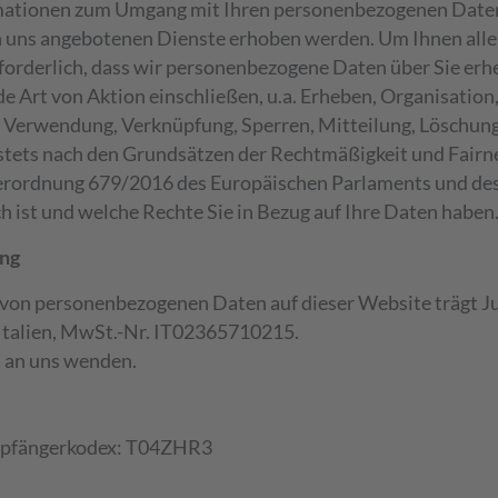
rmationen zum Umgang mit Ihren personenbezogenen Daten
n uns angebotenen Dienste erhoben werden. Um Ihnen alle
erforderlich, dass wir personenbezogene Daten über Sie er
 Art von Aktion einschließen, u.a. Erheben, Organisation
, Verwendung, Verknüpfung, Sperren, Mitteilung, Löschun
stets nach den Grundsätzen der Rechtmäßigkeit und Fairne
rordnung 679/2016 des Europäischen Parlaments und des 
h ist und welche Rechte Sie in Bezug auf Ihre Daten haben
ung
g von personenbezogenen Daten auf dieser Website trägt 
Italien, MwSt.-Nr. IT02365710215.
t an uns wenden.
Empfängerkodex: T04ZHR3