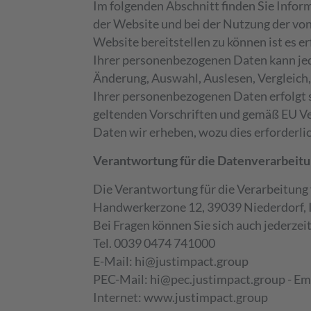
Im folgenden Abschnitt finden Sie Info
der Website und bei der Nutzung der vo
Website bereitstellen zu können ist es 
Ihrer personenbezogenen Daten kann jede
Änderung, Auswahl, Auslesen, Vergleich
Ihrer personenbezogenen Daten erfolgt 
geltenden Vorschriften und gemäß EU Ve
Daten wir erheben, wozu dies erforderlic
Verantwortung für die Datenverarbeit
Die Verantwortung für die Verarbeitun
Handwerkerzone 12, 39039 Niederdorf, 
Bei Fragen können Sie sich auch jederzei
Tel. 0039 0474 741000
E-Mail: hi@justimpact.group
PEC-Mail: hi@pec.justimpact.group - 
Internet: www.justimpact.group