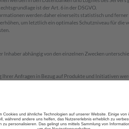
en werden in den Datenbanken und Logfiles des Servers g
Rechtsgrundlage ist der Art. 6 in der DSGVO.
mationen werden daher einerseits statistisch und ferner 
erhöhen, um letztlich ein optimales Schutzniveau für die 
sten.
r Inhaber abhängig von den einzelnen Zwecken unterschi
g Ihrer Anfragen in Bezug auf Produkte und Initiativen w
ung Ihres Antrags erforderlich ist.
 im Zusammenhang mit Ihrer Nutzung der Website werden 
r von Ihnen beantragten Dienstleistung erforderlich ist
r gesetzlich vorgesehenen Leistungserbringungen (in Bezu
ezogenen Daten so lange aufbewahrt, wie es für diesen Zw
en und etwaigen Rechtsstreitigkeiten werden Ihre persone
nbedingt erforderlich ist, und in jedem Fall nicht länger al