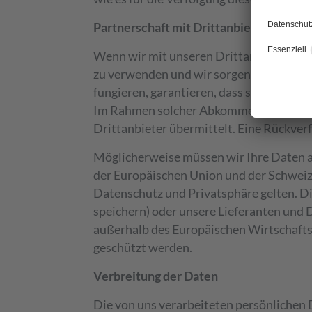
Partnerschaft mit Drittanbietern
Wenn wir mit unseren Drittanbietern zus
zu verwenden und wir sorgen dafür, dass 
fungieren, garantieren, dass sie die von
Im Rahmen solcher Abkommen werden E-M
Drittanbieter übermittelt. Eine Rückver
Möglicherweise müssen wir Ihre Daten a
der Europäischen Union und der Schweiz,
Datenschutz und Privatsphäre gelten. Di
speichern) oder unsere Lieferanten und D
außerhalb des Europäischen Wirtschafts
geschützt werden.
Verbreitung der Daten
Die von uns verarbeiteten persönlichen 