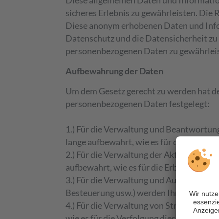
Diese allgemeinen Daten und Information
sicheres Erlebnis zu gewährleisten. Die 
Diese anonym erhobenen Daten und Infor
Datenschutz und die Datensicherheit zu 
personenbezogenen Daten zu gewährlei
Aufbewahrung der Daten
Um dem Gesetz gerecht zu werden hat de
personenbezogenen Daten festgelegt:
1.) Für die Verwaltung und Beantwortun
lange aufbewahrt, wie es für die Bearbeit
2.) Für die Verwaltung der Aktivitäten
aufbewahrt, wie es für die Erbringung de
3.) Für die Verwaltung und Ausübung de
Besteuerung usw.) werden Ihre personenb
4.) Für die Verwaltung von Streitigkeit
wie es für die Verfolgung dieser Zwecke u