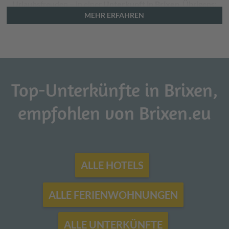
Urlaubsfreuden – in einer
Unterkunft in Brixen
. Übrigens:
MEHR ERFAHREN
die Sonne können Sie hier (fast) schon mitbuchen!
Top-Unterkünfte in Brixen,
empfohlen von Brixen.eu
ALLE HOTELS
ALLE FERIENWOHNUNGEN
ALLE UNTERKÜNFTE