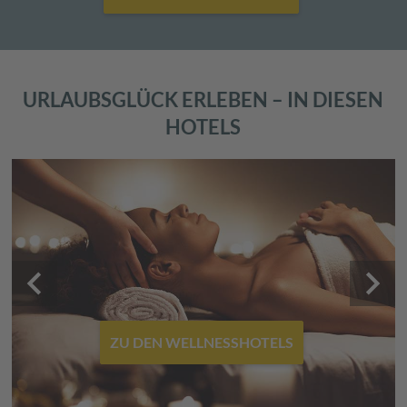
URLAUBSGLÜCK ERLEBEN – IN DIESEN
HOTELS
keyboard_arrow_left
keyboard_arrow_right
ZU DEN WELLNESSHOTELS